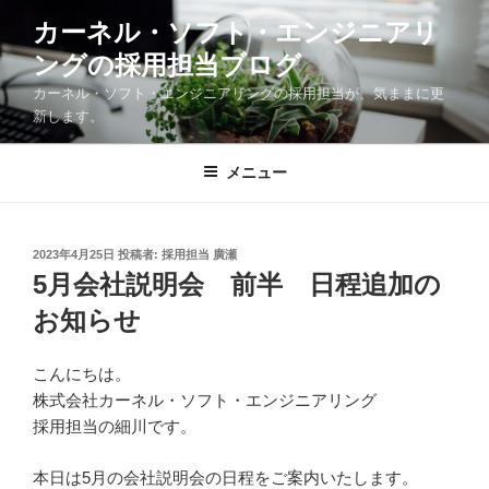
コ
カーネル・ソフト・エンジニアリ
ン
ングの採用担当ブログ
テ
ン
カーネル・ソフト・エンジニアリングの採用担当が、気ままに更
ツ
新します。
へ
ス
メニュー
キ
ッ
プ
投
2023年4月25日
投稿者:
採用担当 廣瀬
稿
5月会社説明会 前半 日程追加の
日:
お知らせ
こんにちは。
株式会社カーネル・ソフト・エンジニアリング
採用担当の細川です。
本日は5月の会社説明会の日程をご案内いたします。