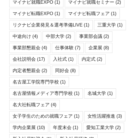
マイナビ就職EXPO
(1)
マイナビ就職セミナー
(2)
マイナビ転職EXPO
(1)
マイナビ転職フェア
(1)
リクナビ企業発見＆選考準備LIVE
(1)
三重大学
(1)
中途向け
(4)
中部大学
(2)
事業部会議
(2)
事業部懇親会
(4)
仕事体験
(7)
企業展
(8)
会社説明会
(17)
入社式
(1)
内定式
(2)
内定者懇親会
(2)
同好会
(8)
名古屋工学院専門学校
(1)
名古屋情報メディア専門学校
(1)
名城大学
(1)
名大社転職フェア
(4)
女子学生のための就職フェア
(1)
女性活躍推進
(3)
学内企業展
(10)
年度末会
(1)
愛知工業大学
(2)