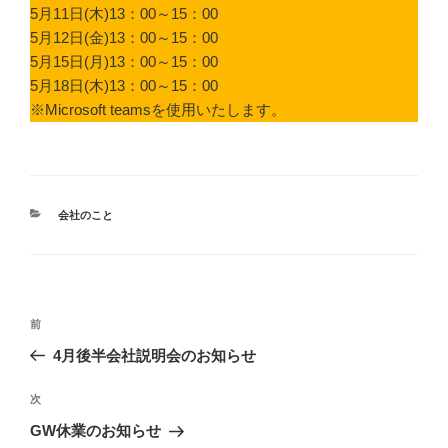
5月11日(木)13：00～15：00
5月12日(金)13：00～15：00
5月15日(月)13：00～15：00
5月18日(木)13：00～15：00
※Microsoft teamsを使用いたします。
カ
会社のこと
テ
ゴ
リ
ー
投
前
前
稿
の
4月後半会社説明会のお知らせ
ナ
投
ビ
稿
次
次
ゲ
の
GW休業のお知らせ