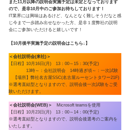
また11月以降の説明会実施予定は未定となっております
ので、是非10月中のご参加お待ちしております！
IT業界には興味はあるけど、なんとなく難しそうだなと感
じ今まで一歩踏み出せなかった方、是非１度弊社の説明
会にご参加いただけると嬉しいです！
【10月後半実施予定の説明会はこちら↓】
＜会社説明会(来社)＞
【日程】10月16日(月) 13：00～15：30(予定)
13時～：会社説明会 14時過ぎ頃～：一次試験
【場所】弊社名古屋SSC(名古屋ルーセントタワー21F)
※選考直結型となりますので、説明会後一次試験をご受
験いただけます。
＜会社説明会(WEB)＞
Microsoft teamsを使用
【日程】10月23日(月) 13：00～14：00(予定)
※選考直結型となりますので、説明会後選考のご案内を
いたします。