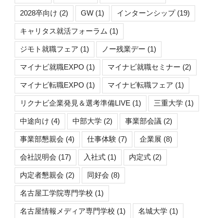
2028卒向け
(2)
GW
(1)
インターンシップ
(19)
キャリタス就活フォーラム
(1)
ジモト就職フェア
(1)
ノー残業デー
(1)
マイナビ就職EXPO
(1)
マイナビ就職セミナー
(2)
マイナビ転職EXPO
(1)
マイナビ転職フェア
(1)
リクナビ企業発見＆選考準備LIVE
(1)
三重大学
(1)
中途向け
(4)
中部大学
(2)
事業部会議
(2)
事業部懇親会
(4)
仕事体験
(7)
企業展
(8)
会社説明会
(17)
入社式
(1)
内定式
(2)
内定者懇親会
(2)
同好会
(8)
名古屋工学院専門学校
(1)
名古屋情報メディア専門学校
(1)
名城大学
(1)