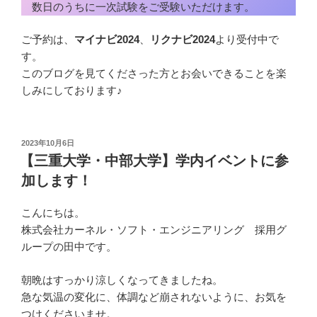
数日のうちに一次試験をご受験いただけます。
ご予約は、
マイナビ2024
、
リクナビ2024
より受付中で
す。
このブログを見てくださった方とお会いできることを楽
しみにしております♪
投
2023年10月6日
稿
【三重大学・中部大学】学内イベントに参
日:
加します！
こんにちは。
株式会社カーネル・ソフト・エンジニアリング 採用グ
ループの田中です。
朝晩はすっかり涼しくなってきましたね。
急な気温の変化に、体調など崩されないように、お気を
つけくださいませ。