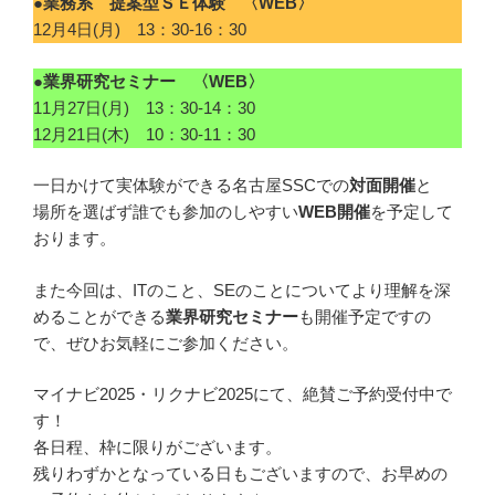
●業務系 提案型ＳＥ体験 〈WEB〉
12月4日(月) 13：30-16：30
●業界研究セミナー 〈WEB〉
11月27日(月) 13：30-14：30
12月21日(木) 10：30-11：30
一日かけて実体験ができる名古屋SSCでの
対面開催
と
場所を選ばず誰でも参加のしやすい
WEB開催
を予定して
おります。
また今回は、ITのこと、SEのことについてより理解を深
めることができる
業界研究セミナー
も開催予定ですの
で、ぜひお気軽にご参加ください。
マイナビ2025・リクナビ2025にて、絶賛ご予約受付中で
す！
各日程、枠に限りがございます。
残りわずかとなっている日もございますので、お早めの