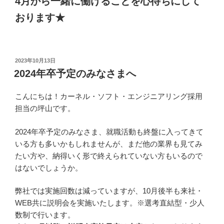
4月から一緒に働けることを心待ちにして
おります★
投
2023年10月13日
稿
2024年卒予定のみなさまへ
日:
こんにちは！カーネル・ソフト・エンジニアリング採用
担当の坪山です。
2024年卒予定のみなさま、就職活動も終盤に入ってきて
いる方も多いかもしれませんが、まだ他の業界も見てみ
たい方や、納得いく形で終えられていない方もいるので
はないでしょうか。
弊社では実施回数は減っていますが、10月後半も来社・
WEB共に説明会を実施いたします。※選考直結型・少人
数制で行います。