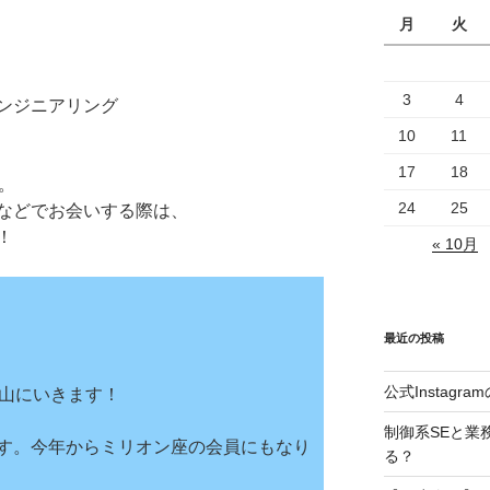
月
火
3
4
ンジニアリング
10
11
17
18
。
24
25
などでお会いする際は、
！
« 10月
最近の投稿
公式Instag
にいきます！
制御系SEと業
今年からミリオン座の会員にもなり
る？