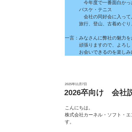
今年度で一番面白かった映画
バスケ・テニス
会社の同好会に入って月1
旅行、登山、古着めぐり、
一言：みなさんに弊社の魅力を
頑張りますので、よろしく
お会いできるのを楽しみに
投
2025年11月7日
稿
2026卒向け 会社
日:
こんにちは。
株式会社カーネル・ソフト・エ
す。