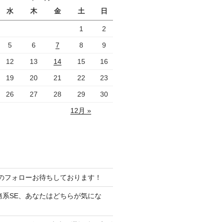
水
木
金
土
日
1
2
5
6
7
8
9
12
13
14
15
16
19
20
21
22
23
26
27
28
29
30
12月 »
ramのフォローお待ちしております！
務系SE、あなたはどちらが気にな