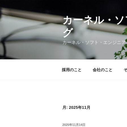
コ
ン
テ
カーネル・ソ
ン
グ
ツ
へ
カーネル・ソフト・エンジニア
ス
キ
ッ
プ
採用のこと
会社のこと
月:
2025年11月
投
2025年11月14日