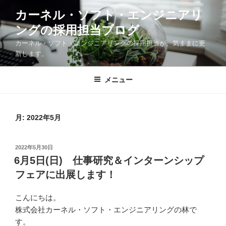
コ
カーネル・ソフト・エンジニアリ
ン
ングの採用担当ブログ
テ
ン
カーネル・ソフト・エンジニアリングの採用担当が、気ままに更
ツ
新します。
へ
ス
メニュー
キ
ッ
プ
月:
2022年5月
投
2022年5月30日
稿
6月5日(日) 仕事研究＆インターンシップ
日:
フェアに出展します！
こんにちは。
株式会社カーネル・ソフト・エンジニアリングの林で
す。