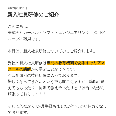
投
2022年5月19日
稿
新入社員研修のご紹介
日:
こんにちは。
株式会社カーネル・ソフト・エンジニアリング 採用グ
ループの磯貝です。
本日は、新入社員研修について少しご紹介します。
弊社の新入社員研修は
専門の教育機関であるキャリアス
クールの講師
から学ぶことができます。
今は配属別の技術研修に入っております。
難しくなってきた…という声も聞こえますが、講師に教
えてもらったり、同期で教え合ったりと助け合いながら
頑張っております！！
そして入社から1か月半経ちましたがすっかり仲良くなっ
ております。