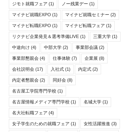
ジモト就職フェア
(1)
ノー残業デー
(1)
マイナビ就職EXPO
(1)
マイナビ就職セミナー
(2)
マイナビ転職EXPO
(1)
マイナビ転職フェア
(1)
リクナビ企業発見＆選考準備LIVE
(1)
三重大学
(1)
中途向け
(4)
中部大学
(2)
事業部会議
(2)
事業部懇親会
(4)
仕事体験
(7)
企業展
(8)
会社説明会
(17)
入社式
(1)
内定式
(2)
内定者懇親会
(2)
同好会
(8)
名古屋工学院専門学校
(1)
名古屋情報メディア専門学校
(1)
名城大学
(1)
名大社転職フェア
(4)
女子学生のための就職フェア
(1)
女性活躍推進
(3)