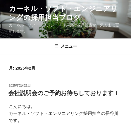
コ
カーネル・ソフト・エンジニアリ
ン
ングの採用担当ブログ
テ
ン
カーネル・ソフト・エンジニアリングの採用担当が、気ままに更
ツ
新します。
へ
ス
メニュー
キ
ッ
プ
月:
2025年2月
投
2025年2月21日
稿
会社説明会のご予約お待ちしております！
日:
こんにちは。
カーネル・ソフト・エンジニアリング採用担当の長谷川
です。