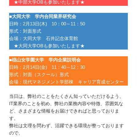
★中部大学OBも参加いたします★
■大同大学 学内合同業界研究会
日時：2月13日(木) 10：00～11：50
形式：対面形式
会場：大同大学 石井記念体育館
★大同大学OBも参加いたします★
■椙山女学園大学 学内企業説明会
日時：2月14日(金) 11：40～12：30
形式：対面（スクール）形式
会場：現代マネジメント学部棟 キャリア育成センター
当日は、弊社のことをたくさん知っていただけるよう、
IT業界のことを初め、弊社の業務内容や特徴、雰囲気な
ど、さまざまな情報をお届けできればと思っておりま
す。
弊社は文理を問わず、活躍できる環境が整っております
ので、