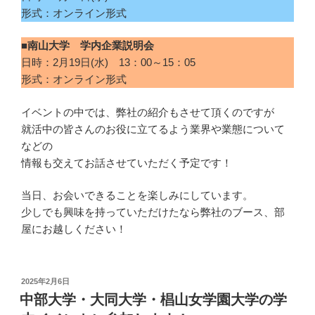
形式：オンライン形式
■南山大学 学内企業説明会
日時：2月19日(水) 13：00～15：05
形式：オンライン形式
イベントの中では、弊社の紹介もさせて頂くのですが
就活中の皆さんのお役に立てるよう業界や業態について
などの
情報も交えてお話させていただく予定です！
当日、お会いできることを楽しみにしています。
少しでも興味を持っていただけたなら弊社のブース、部
屋にお越しください！
投
2025年2月6日
稿
中部大学・大同大学・椙山女学園大学の学
日: