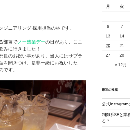
月
火
6
7
ンジニアリング 採用担当の林です。
13
14
る部署で
ノー残業デー
の日があり、ここ
20
21
飲みに行きました！
27
28
部長のお祝い事があり、当人にはサプラ
話を聞きつけ、是非一緒にお祝いした
« 12月
のです。
最近の投稿
公式Instag
制御系SEと業
る？