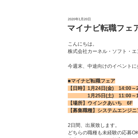
投
2020年1月20日
稿
マイナビ転職フェ
日:
こんにちは。
株式会社カーネル・ソフト・エ
今週末、中途向けのイベントに
■マイナビ転職フェア
【日時】1月24日(金) 14:00～2
1月25日(土) 11:00～17
【場所】ウインクあいち 6F
【募集職種】システムエンジニ
2日間、出展致します。
どちらの職種も未経験の応募O