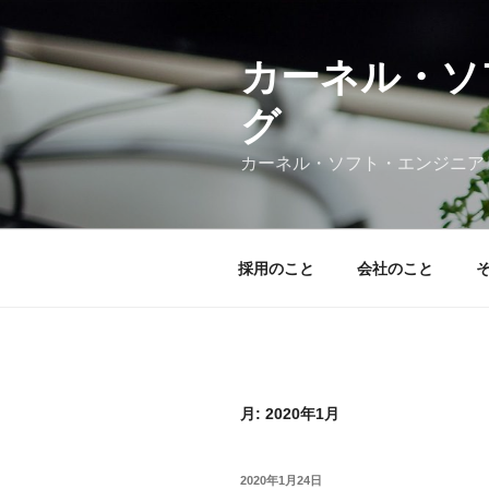
コ
ン
テ
カーネル・ソ
ン
グ
ツ
へ
カーネル・ソフト・エンジニア
ス
キ
ッ
プ
採用のこと
会社のこと
月:
2020年1月
投
2020年1月24日