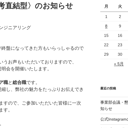
選考直結型〉のお知らせ
月
火
1
2
8
9
エンジニアリング
15
16
22
23
が終盤になってきた方もいらっしゃるので
29
30
いうお声もいただいておりますので、
« 5月
説明会を開催いたします。
ア職
と
総合職
です。
最近の投稿
凝縮し、弊社の魅力をたっぷりお伝えでき
事業部会議・
ますので、ご参加いただいた皆様に一次
知らせ
ます。
公式Instag
す。