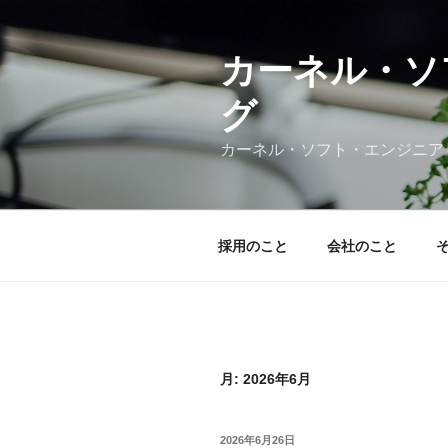
コ
ン
テ
カーネル・ソ
ン
グ
ツ
へ
カーネル・ソフト・エンジニア
ス
キ
ッ
プ
採用のこと
会社のこと
月:
2026年6月
投
2026年6月26日