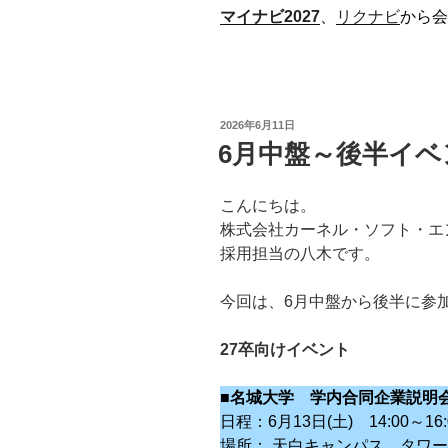
マイナビ2027
、
リクナビ
から会
投
2026年6月11日
稿
6月中盤～後半イ
日:
こんにちは。
株式会社カーネル・ソフト・エ
採用担当の八木です。
今回は、6月中盤から後半に参
27卒向けイベント
■名城大学 学内合同企業説明
日程：6月13日(土) 14:00～16:
場所： 天白キャンパス タワー