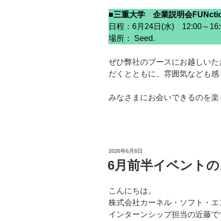
■三重大学 企業説明会FUNcti
日程：6月24日(水) 12:00～16:
場所： Seed.
ぜひ弊社のブースにお越しいた
だくとともに、雰囲気なども感
みなさまにお会いできるのを楽
投
2026年6月8日
稿
6月前半イベント
日:
こんにちは。
株式会社カーネル・ソフト・エ
インターンシップ担当の近藤で