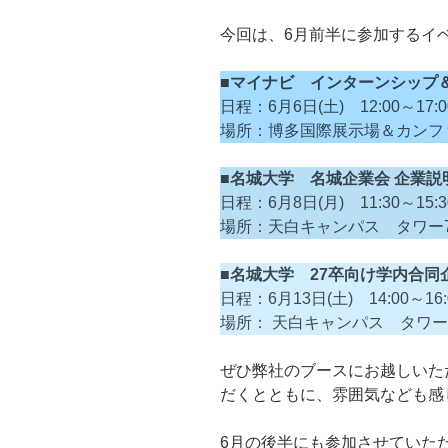
今回は、6月前半に参加するイ
■マイナビ インターンシップ＆
日程：6月6日(土) 12:00～17:0
場所：博多国際展示場＆カンフ
■名城大学 名城企業会 企業説
日程：6月8日(月) 11:30～15:3
場所：天白キャンパス タワー7
■名城大学 27卒向け学内合同
日程：6月13日(土) 14:00～16:
場所： 天白キャンパス タワー
ぜひ弊社のブースにお越しいた
だくとともに、雰囲気なども感
6月の後半にも参加させていた