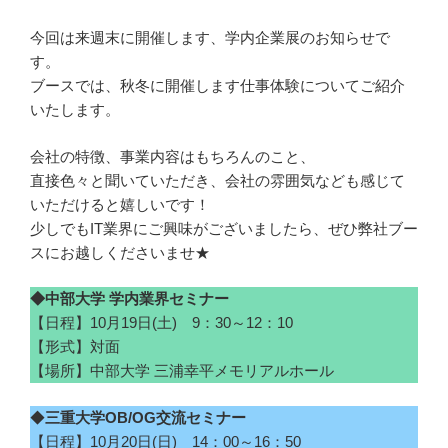
今回は来週末に開催します、学内企業展のお知らせで
す。
ブースでは、秋冬に開催します仕事体験についてご紹介
いたします。
会社の特徴、事業内容はもちろんのこと、
直接色々と聞いていただき、会社の雰囲気なども感じて
いただけると嬉しいです！
少しでもIT業界にご興味がございましたら、ぜひ弊社ブー
スにお越しくださいませ★
◆中部大学 学内業界セミナー
【日程】10月19日(土) 9：30～12：10
【形式】対面
【場所】中部大学 三浦幸平メモリアルホール
◆
三重大学OB/OG交流セミナー
【日程】10月20日(日) 14：00～16：50