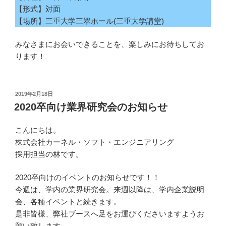
【形式】対面
【場所】三重大学三翠ホール(三重大学講堂)
みなさまにお会いできることを、楽しみにお待ちしてお
ります！
投
2019年2月18日
稿
2020卒向け業界研究会のお知らせ
日:
こんにちは。
株式会社カーネル・ソフト・エンジニアリング
採用担当の林です。
2020卒向けのイベントのお知らせです！！
今週は、学内の業界研究会。来週以降は、学内企業説明
会、各種イベントと続きます。
是非皆様、弊社ブースへ足をお運びくださいますようお
願い致します。