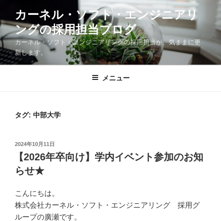
コ
カーネル・ソフト・エンジニアリ
ン
ングの採用担当ブログ
テ
ン
カーネル・ソフト・エンジニアリングの採用担当が、気ままに更
ツ
新します。
へ
ス
メニュー
キ
ッ
プ
タグ:
中部大学
投
2024年10月11日
稿
【2026年卒向け】学内イベント参加のお知
日:
らせ★
こんにちは。
株式会社カーネル・ソフト・エンジニアリング 採用グ
ループの廣瀬です。