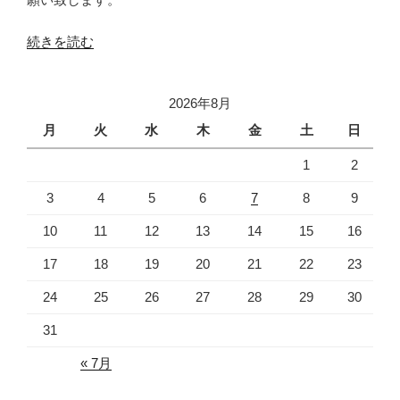
“2020
続きを読む
卒
向
2026年8月
け
業
月
火
水
木
金
土
日
界
1
2
研
究
3
4
5
6
7
8
9
会
10
11
12
13
14
15
16
の
お
17
18
19
20
21
22
23
知
24
25
26
27
28
29
30
ら
せ”
31
の
« 7月