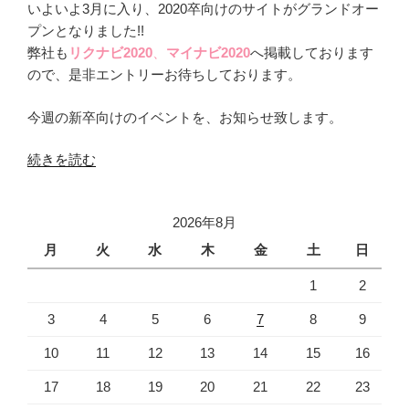
いよいよ3月に入り、2020卒向けのサイトがグランドオー
プンとなりました!!
弊社も
リクナビ2020
、
マイナビ2020
へ掲載しております
ので、是非エントリーお待ちしております。
今週の新卒向けのイベントを、お知らせ致します。
“2020
続きを読む
卒
向
2026年8月
け
の
月
火
水
木
金
土
日
フ
1
2
ェ
ア・
3
4
5
6
7
8
9
会
10
11
12
13
14
15
16
社
説
17
18
19
20
21
22
23
明