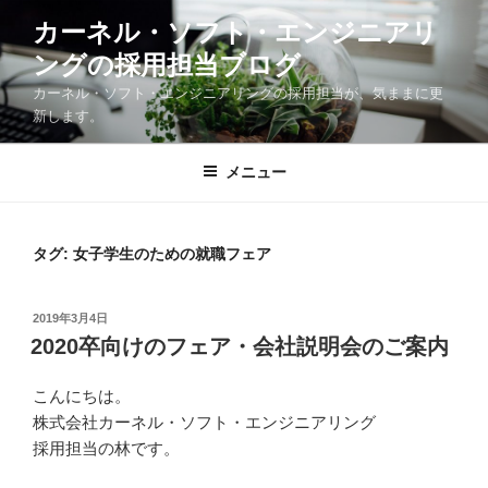
コ
カーネル・ソフト・エンジニアリ
ン
ングの採用担当ブログ
テ
ン
カーネル・ソフト・エンジニアリングの採用担当が、気ままに更
ツ
新します。
へ
ス
メニュー
キ
ッ
プ
タグ:
女子学生のための就職フェア
投
2019年3月4日
稿
2020卒向けのフェア・会社説明会のご案内
日:
こんにちは。
株式会社カーネル・ソフト・エンジニアリング
採用担当の林です。