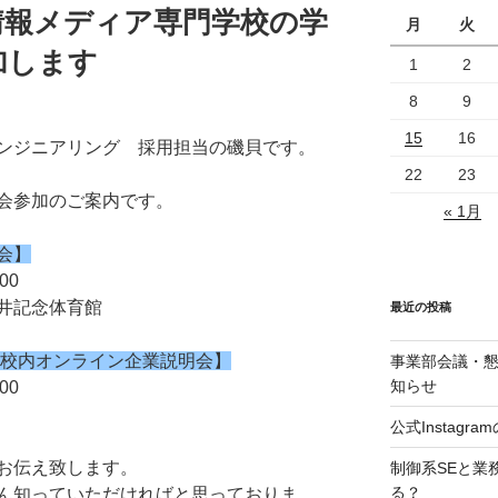
情報メディア専門学校の学
月
火
加します
1
2
8
9
15
16
ンジニアリング 採用担当の磯貝です。
22
23
会参加のご案内です。
« 1月
会】
00
井記念体育館
最近の投稿
 校内オンライン企業説明会】
事業部会議・
知らせ
00
公式Instag
お伝え致します。
制御系SEと業
る？
ん知っていただければと思っておりま