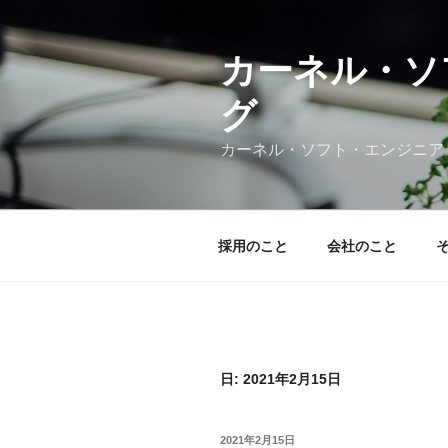
コ
ン
テ
カーネル・ソ
ン
グ
ツ
へ
カーネル・ソフト・エンジニア
ス
キ
ッ
プ
採用のこと
会社のこと
日:
2021年2月15日
投
2021年2月15日