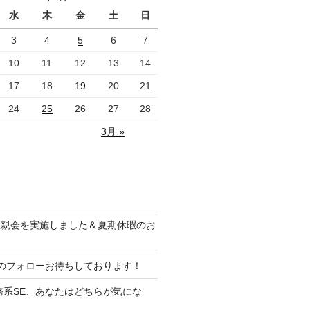
水
木
金
土
日
3
4
5
6
7
10
11
12
13
14
17
18
19
20
21
24
25
26
27
28
3月 »
懇親会を実施しました＆夏期休暇のお
ramのフォローお待ちしております！
務系SE、あなたはどちらが気にな