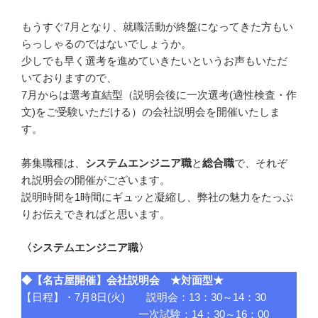
もうすぐ7月となり、就職活動が終盤になってきた方もい
らっしゃるのではないでしょうか。
少しでも早く選考を進めていきたいというお声もいただ
いておりますので、
7月からは選考直結型（説明会後に一次選考(適性検査・作
文)をご受験いただける）の会社説明会を開催いたしま
す。
募集職種は、
システムエンジニア職
と
総合職
で、それぞ
れ説明会の開催がございます。
説明時間を1時間にギュッと凝縮し、弊社の魅力をたっぷ
りお伝えできればと思います。
〈システムエンジニア職〉
◆【名古屋開催】会社説明会 ★対面型★
【日程】・7月8日(火) 説明会：13：30～14：30
一次試験：14：30～16：00