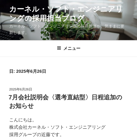
コ
カーネル・ソフト・エンジニアリ
ン
ングの採用担当ブログ
テ
ン
カーネル・ソフト・エンジニアリングの採用担当が、気ままに更
ツ
新します。
へ
ス
メニュー
キ
ッ
プ
日:
2025年6月26日
投
2025年6月26日
稿
7月会社説明会〈選考直結型〉日程追加の
日:
お知らせ
こんにちは。
株式会社カーネル・ソフト・エンジニアリング
採用グループの近藤です。