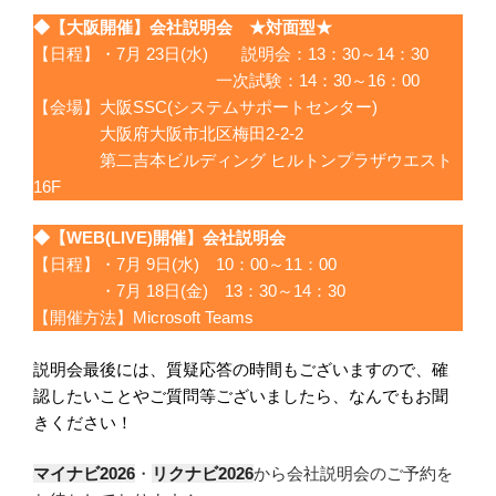
◆
【大阪開催】会社説明会 ★対面型★
【日程】・7月 23日(水) 説明会：13：30～14：30
一次試験：14：30～16：00
【会場】大阪SSC(システムサポートセンター)
大阪府大阪市北区梅田2-2-2
第二吉本ビルディング ヒルトンプラザウエスト
16F
◆
【
WEB(LIVE)開催
】会社説明会
【日程】・7月 9日(水) 10：00～11：00
・7月 18日(金) 13：30～14：30
【開催方法】Microsoft Teams
説明会最後には、質疑応答の時間もございますので、確
認したいことやご質問等ございましたら、なんでもお聞
きください！
マイナビ2026
・
リクナビ2026
から会社説明会のご予約を