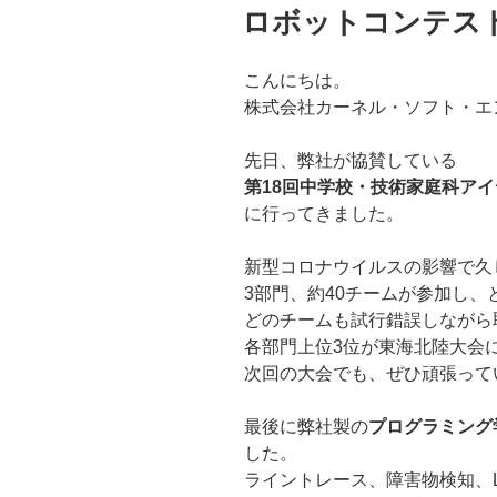
稿
ロボットコンテス
日:
こんにちは。
株式会社カーネル・ソフト・エ
先日、弊社が協賛している
第18回中学校・技術家庭科ア
に行ってきました。
新型コロナウイルスの影響で久
3部門、約40チームが参加し
どのチームも試行錯誤しながら
各部門上位3位が東海北陸大会
次回の大会でも、ぜひ頑張って
最後に弊社製の
プログラミング学
した。
ライントレース、障害物検知、L