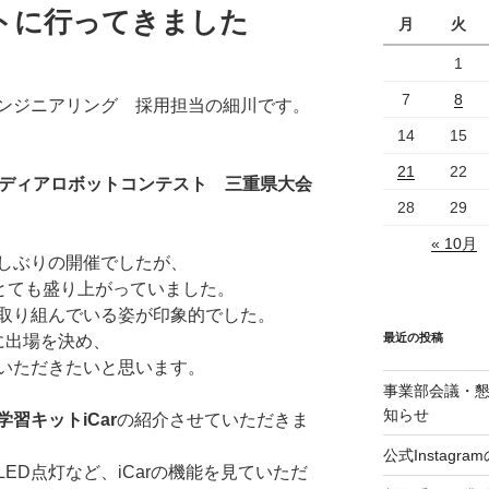
トに行ってきました
月
火
1
7
8
ンジニアリング 採用担当の細川です。
14
15
21
22
イディアロボットコンテスト 三重県大会
28
29
« 10月
しぶりの開催でしたが、
、とても盛り上がっていました。
取り組んでいる姿が印象的でした。
最近の投稿
に出場を決め、
いただきたいと思います。
事業部会議・
知らせ
習キットiCar
の紹介させていただきま
公式Instag
ED点灯など、iCarの機能を見ていただ