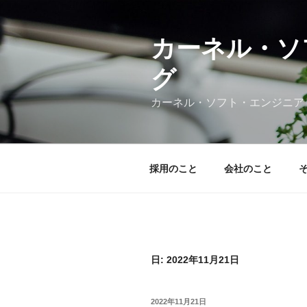
コ
ン
テ
カーネル・ソ
ン
グ
ツ
へ
カーネル・ソフト・エンジニア
ス
キ
ッ
プ
採用のこと
会社のこと
日:
2022年11月21日
投
2022年11月21日